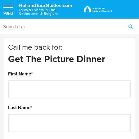
HollandTourGuides.com
Tours & Events in The
Netherlands & Belgium
MENU
Call me back for:
Get The Picture Dinner
First Name
*
Last Name
*