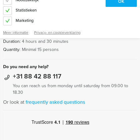
OK
Statistieken
Information:
Marketing
Name:
Get The Picture Dinner
Meer informatie
Privacy- en cookieverklaring
Price:
From € 67,50 p.p. excl. VAT
Duration:
4 hours and 30 minutes
Quantity:
Minimal 15 persons
Do you need any help?
+31 88 42 88 117
You can reach us from monday until saturday from 09.00 to
18.30
Or look at
frequently asked questions