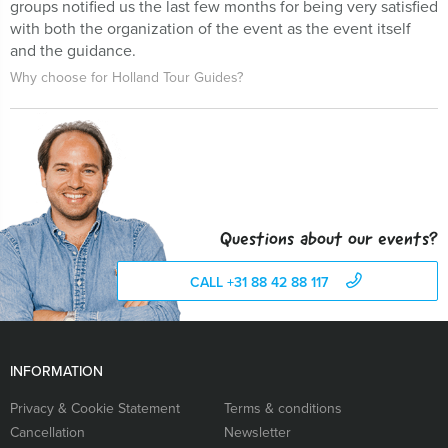
groups notified us the last few months for being very satisfied
with both the organization of the event as the event itself
and the guidance.
Why choose for Holland Tour Guides?
Questions about our events?
CALL +31 88 42 88 117
INFORMATION
Privacy & Cookie Statement
Terms & conditions
Cancellation
Newsletter